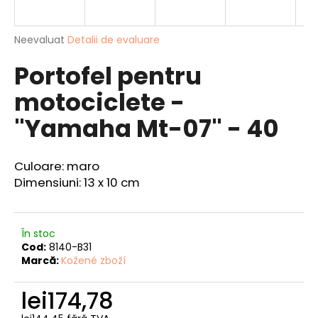
Evaluarea
Neevaluat
Detalii de evaluare
medie
V
Portofel pentru
a
ă
produsului
r
motociclete -
este
e
0,0
"Yamaha Mt-07" - 40
din
c
5
o
stele.
m
Culoare: maro
a
Dimensiuni: 13 x 10 cm
n
d
ă
m
În stoc
Cod:
8140-B31
CENTURA
Marcă:
Kožené zboží
DIN
PIELE
lei174,78
"LOVU
ZDAR".