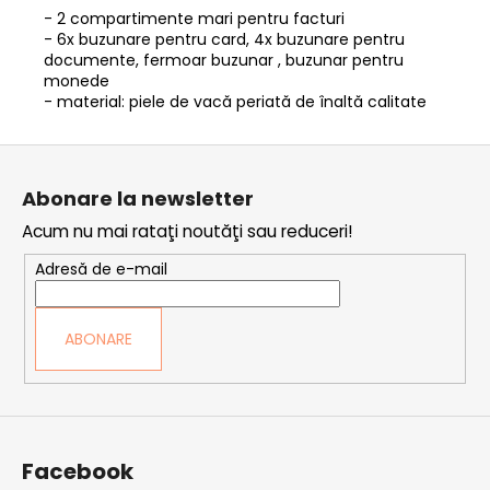
- 2 compartimente mari pentru facturi
- 6x buzunare pentru card, 4x buzunare pentru
documente, fermoar buzunar , buzunar pentru
monede
- material: piele de vacă periată de înaltă calitate
S
u
Abonare la newsletter
b
Acum nu mai rataţi noutăţi sau reduceri!
s
o
Adresă de e-mail
l
ABONARE
Facebook