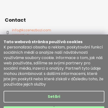
Contact
info
@
kozenezbozi.com
381281747
603225633
Tato webová stránka používá cookies
https://www.facebook.com/kozenezbozi/
K personalizaci obsahu a reklam, poskytování funkcí
sociálních médií a analýze naší návštěvnosti
využíváme soubory cookie. Informace o tom, jak náš
Informace pro vás
web používáte, sdílíme se svými partnery pro
sociální média, inzerci a analýzy. Partneři tyto údaje
mohou zkombinovat s dalšími informacemi, které
Termeni și condiții
jste jim poskytli nebo které získali v důsledku toho, že
Zásady používání souborů cookies
používáte jejich služby
Comanda mea
Setări
Creat de Shoptet
Drepturi de autor 2026
kozenezbozi.com
. Toate