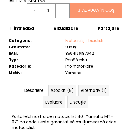
lei144,45 fără TVA
lei137,25
Evaluare
ADAUGĂ ÎN COŞ
preţ:
Întreabă
Vizualizare
Partajare
Categorie
:
Motocicliști, bicicliști
Greutate
:
0.18 kg
EAN
:
8594196187642
Typ
:
Peněženka
Kategorie
:
Pro motorkáře
Motiv
:
Yamaha
Descriere
Asociat (8)
Alternativ (1)
Evaluare
Discuţie
Portofelul nostru de motociclist 40 „Yamaha MT-
07” ca cadou este garantat să mulțumească orice
motociclist.