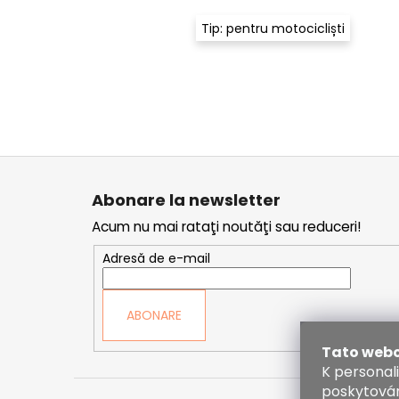
Tip: pentru motocicliști
S
u
Abonare la newsletter
b
Acum nu mai rataţi noutăţi sau reduceri!
s
o
Adresă de e-mail
l
ABONARE
Tato webo
K personal
poskytován