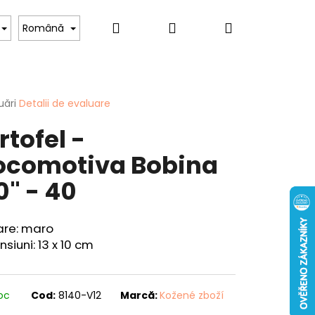
Căutare
Autentificare
Coş
Pentru iubitorii de câini
Pentru femei
Hob
Română
de
area
uări
Detalii de evaluare
rtofel -
cumpărătur
ului
ocomotiva Bobina
0" - 40
Mai
are: maro
CUIT - "CRAP" - 40
departe
siuni: 13 x 10 cm
toc
Cod:
8140-V12
Marcă:
Kožené zboží