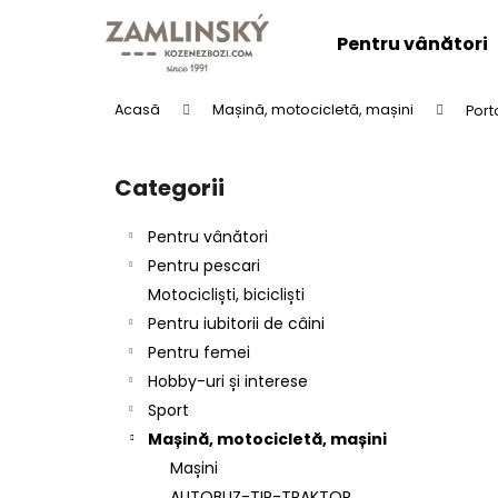
C
Treci
la
o
Pentru vânători
conținut
Înapoi
Înapoi
ş
la
la
Acasă
Mașină, motocicletă, mașini
Port
cumpărături
cumpărături
B
a
Categorii
Sari
r
peste
ă
categorii
Pentru vânători
l
Pentru pescari
a
Motocicliști, bicicliști
t
Pentru iubitorii de câini
e
Pentru femei
r
CENTURA DIN PIELE "LOVU ZDAR".
Hobby-uri și interese
a
lei137,61
Sport
l
Mașină, motocicletă, mașini
ă
Mașini
AUTOBUZ-TIR-TRAKTOR