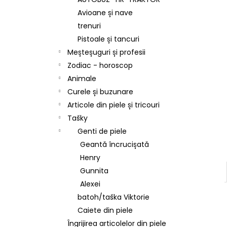
Avioane și nave
trenuri
Pistoale și tancuri
Meșteșuguri și profesii
Zodiac - horoscop
Animale
Curele și buzunare
Articole din piele și tricouri
Tašky
Genti de piele
Geantă încrucișată
Henry
Gunnita
Alexei
batoh/taška Viktorie
Caiete din piele
Îngrijirea articolelor din piele