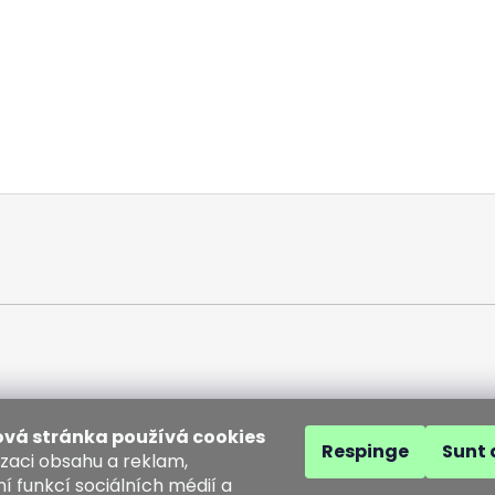
vá stránka používá cookies
Respinge
Sunt 
izaci obsahu a reklam,
í funkcí sociálních médií a