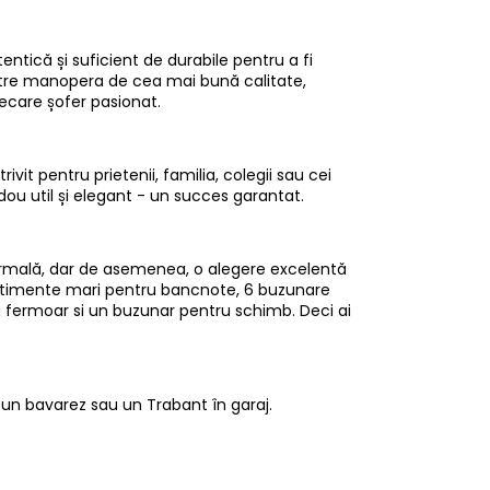
ntică și suficient de durabile pentru a fi
intre manopera de cea mai bună calitate,
iecare șofer pasionat.
vit pentru prietenii, familia, colegii sau cei
dou util și elegant - un succes garantat.
ormală, dar de asemenea, o alegere excelentă
partimente mari pentru bancnote, 6 buzunare
fermoar si un buzunar pentru schimb. Deci ai
a un bavarez sau un Trabant în garaj.