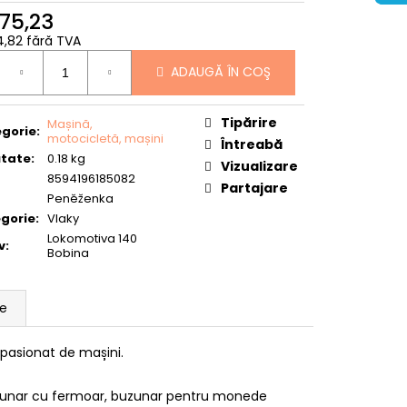
175,23
44,82 fără TVA
uare
ADAUGĂ ÎN COŞ
Tipărire
Mașină,
gorie
:
motocicletă, mașini
Întreabă
tate
:
0.18 kg
Vizualizare
8594196185082
Partajare
Peněženka
gorie
:
Vlaky
Lokomotiva 140
v
:
Bobina
ie
pasionat de mașini.
zunar cu fermoar, buzunar pentru monede