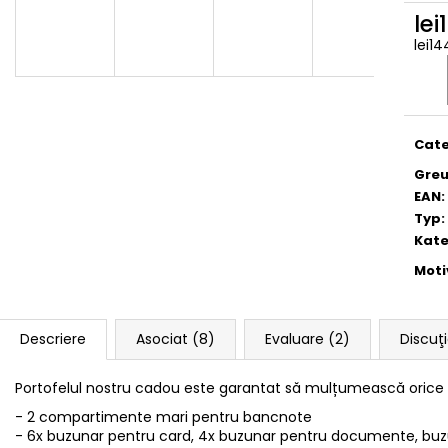
lei
lei1
Eval
preţ:
Cate
Greu
EAN
:
Typ
:
Kate
Moti
Descriere
Asociat (8)
Evaluare (2)
Discuţ
Portofelul nostru cadou este garantat să mulțumească orice 
- 2 compartimente mari pentru bancnote
- 6x buzunar pentru card, 4x buzunar pentru documente, bu