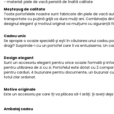
- material: piele de vacă periată de înaltă calitate
Meșteșug de calitate
Toate portofelele noastre sunt fabricate din piele de vacă aute
transportate cu puțină grijă va dura mulți ani. Combinația d
designul elegant și motivul original va mulțumi cu siguranță f
Cadou unic
Se apropie o ocazie specială și ești în căutarea unui cadou potri
dragi? Surprinde-i cu un portofel care îi va entuziasma. Un ca
Design elegant
Sunt un accesoriu elegant pentru orice ocazie formală și inf
pentru utilizarea de zi cu zi. Portofelul este dotat cu 2 com
pentru carduri, 4 buzunare pentru documente, un buzunar cu 
totul clar ordonat.
Motive originale
Este un accesoriu pe care îți va plăcea să-l arăți. Și aveți dej
Ambalaj cadou