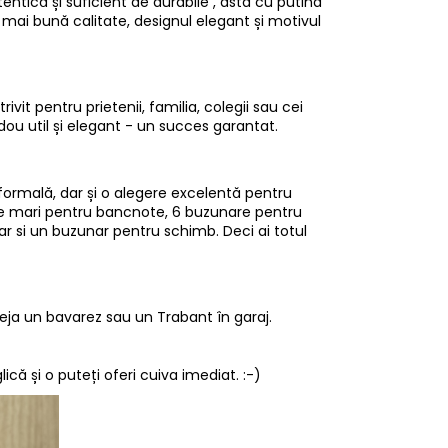
ntică și suficient de durabile , asta cu putina
mai bună calitate, designul elegant și motivul
vit pentru prietenii, familia, colegii sau cei
dou util și elegant - un succes garantat.
formală, dar și o alegere excelentă pentru
nte mari pentru bancnote, 6 buzunare pentru
 si un buzunar pentru schimb. Deci ai totul
 deja un bavarez sau un Trabant în garaj.
ă și o puteți oferi cuiva imediat. :-)