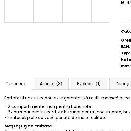
lei1
Eval
preţ:
Cate
Greu
EAN
:
Typ
:
Kate
Moti
Descriere
Asociat (3)
Evaluare (1)
Discuţi
Portofelul nostru cadou este garantat să mulțumească orice 
- 2 compartimente mari pentru bancnote
- 6x buzunar pentru card, 4x buzunar pentru documente, bu
- material: piele de vacă periată de înaltă calitate
Meșteșug de calitate