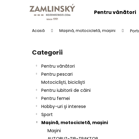
C
Treci
la
o
Pentru vânători
conținut
Înapoi
Înapoi
ş
la
la
Acasă
Mașină, motocicletă, mașini
Port
cumpărături
cumpărături
B
a
Categorii
Sari
r
peste
ă
categorii
Pentru vânători
l
Pentru pescari
a
Motocicliști, bicicliști
t
Pentru iubitorii de câini
e
Pentru femei
r
CENTURA DIN PIELE "LOVU ZDAR".
Hobby-uri și interese
a
lei137,61
Sport
l
Mașină, motocicletă, mașini
ă
Mașini
AUTOBUZ-TIR-TRAKTOR