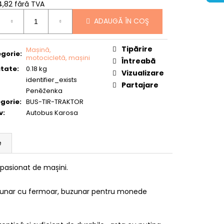
44,82 fără TVA
uare
ADAUGĂ ÎN COŞ
Tipărire
Mașină,
gorie
:
motocicletă, mașini
Întreabă
tate
:
0.18 kg
Vizualizare
identifier_exists
Partajare
Peněženka
gorie
:
BUS-TIR-TRAKTOR
v
:
Autobus Karosa
e
pasionat de mașini.
zunar cu fermoar, buzunar pentru monede