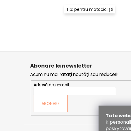
Tip: pentru motocicliști
S
u
Abonare la newsletter
b
Acum nu mai rataţi noutăţi sau reduceri!
s
o
Adresă de e-mail
l
ABONARE
Tato webo
K personal
poskytován