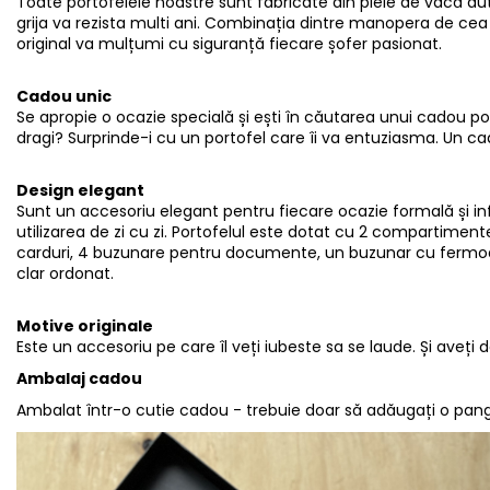
Toate portofelele noastre sunt fabricate din piele de vacă aute
grija va rezista multi ani. Combinația dintre manopera de cea 
original va mulțumi cu siguranță fiecare șofer pasionat.
Cadou unic
Se apropie o ocazie specială și ești în căutarea unui cadou potri
dragi? Surprinde-i cu un portofel care îi va entuziasma. Un ca
Design elegant
Sunt un accesoriu elegant pentru fiecare ocazie formală și in
utilizarea de zi cu zi. Portofelul este dotat cu 2 compartime
carduri, 4 buzunare pentru documente, un buzunar cu fermoar
clar ordonat.
Motive originale
Este un accesoriu pe care îl veți iubeste sa se laude. Și aveți
Ambalaj cadou
Ambalat într-o cutie cadou - trebuie doar să adăugați o panglic