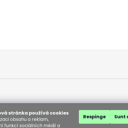
vá stránka používá cookies
Respinge
Sunt 
izaci obsahu a reklam,
í funkcí sociálních médií a