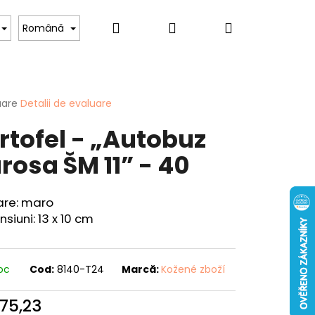
Căutare
Autentificare
Coş
Pentru iubitorii de câini
Pentru femei
Hob
Română
de
area
uare
Detalii de evaluare
rtofel - „Autobuz
cumpărătur
ului
rosa ŠM 11” - 40
are: maro
siuni: 13 x 10 cm
Mai
CUIT - "CRAP" - 40
departe
toc
Cod:
8140-T24
Marcă:
Kožené zboží
175,23