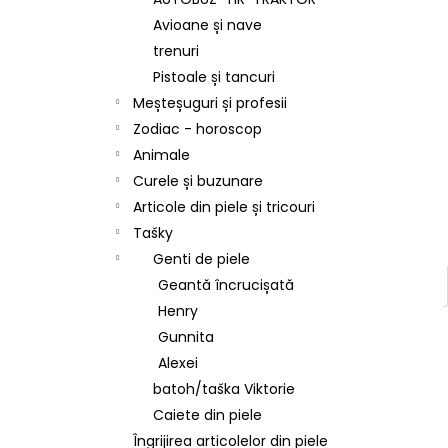
Avioane și nave
trenuri
Pistoale și tancuri
Meșteșuguri și profesii
Zodiac - horoscop
Animale
Curele și buzunare
Articole din piele și tricouri
Tašky
Genti de piele
Geantă încrucișată
Henry
Gunnita
Alexei
batoh/taška Viktorie
Caiete din piele
Îngrijirea articolelor din piele