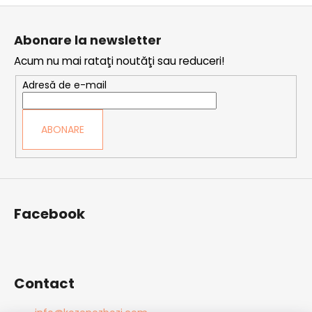
S
u
Abonare la newsletter
b
Acum nu mai rataţi noutăţi sau reduceri!
s
o
Adresă de e-mail
l
ABONARE
Facebook
Contact