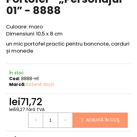
produsului
01” - 8888
este
0,0
din
5
V
Culoare: maro
stele.
ă
Dimensiuni: 10,5 x 8 cm
r
un mic portofel practic pentru bancnote, carduri
e
și monede
c
o
m
a
În stoc
Cod:
8888-H1
n
Marcă:
Kožené zboží
d
ă
lei71,72
m
lei59,27 fără TVA
PORTOFELUL
Evaluare
PESCARULUI
ADAUGĂ ÎN COŞ
preţ:
-
„ȘTIUCĂ
11”