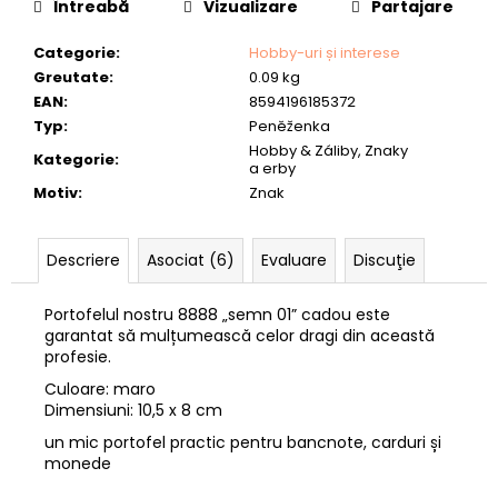
-
Întreabă
Vizualizare
Partajare
40
lei175,08
Categorie
:
Hobby-uri și interese
Greutate
:
0.09 kg
EAN
:
8594196185372
Typ
:
Peněženka
Hobby & Záliby, Znaky
Kategorie
:
a erby
Motiv
:
Znak
Descriere
Asociat (6)
Evaluare
Discuţie
Portofelul nostru 8888 „semn 01” cadou este
garantat să mulțumească celor dragi din această
profesie.
Culoare: maro
Dimensiuni: 10,5 x 8 cm
un mic portofel practic pentru bancnote, carduri și
monede