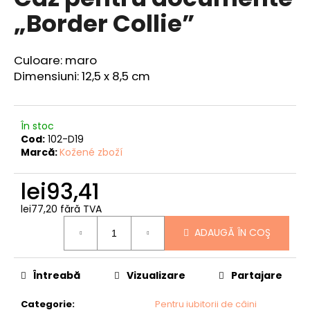
produsului
„Border Collie”
este
0,0
din
5
V
Culoare: maro
stele.
ă
Dimensiuni: 12,5 x 8,5 cm
r
e
c
În stoc
o
Cod:
102-D19
m
Marcă:
Kožené zboží
a
n
lei93,41
d
ă
lei77,20 fără TVA
Evaluare
m
ADAUGĂ ÎN COŞ
preţ:
PORTOFELUL
PESCARULUI
Întreabă
Vizualizare
Partajare
-
„CRAP
ȘI
Categorie
:
Pentru iubitorii de câini