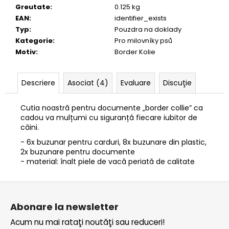
BOILIES”
Greutate
:
0.125 kg
-
EAN
:
identifier_exists
40
Typ
:
Pouzdra na doklady
lei175,08
Kategorie
:
Pro milovníky psů
Motiv
:
Border Kolie
Descriere
Asociat (4)
Evaluare
Discuţie
Cutia noastră pentru documente „border collie” ca
cadou va mulțumi cu siguranță fiecare iubitor de
câini.
- 6x buzunar pentru carduri, 8x buzunare din plastic,
2x buzunare pentru documente
- material: înalt piele de vacă periată de calitate
S
u
Abonare la newsletter
b
Acum nu mai rataţi noutăţi sau reduceri!
s