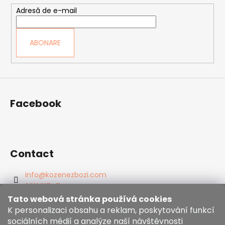
o
Adresă de e-mail
l
ABONARE
Facebook
Contact
info
@
kozenezbozi.com
381281747
603225633
Tato webová stránka používá cookies
https://www.facebook.com/kozenezbozi/
K personalizaci obsahu a reklam, poskytování funkcí
sociálních médií a analýze naší návštěvnosti