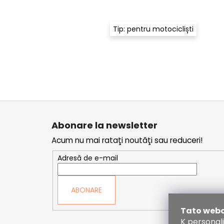
Tip: pentru motocicliști
S
u
Abonare la newsletter
b
Acum nu mai rataţi noutăţi sau reduceri!
s
o
Adresă de e-mail
l
ABONARE
Tato webo
K personal