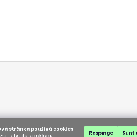
vá stránka používá cookies
Respinge
Sunt 
izaci obsahu a reklam,