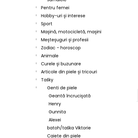
Pentru femei
Hobby-uri și interese
Sport
Mașină, motocicletă, mașini
Meșteșuguri și profesii
Zodiac - horoscop
Animale
Curele și buzunare
Articole din piele și tricouri
Tašky
Genti de piele
Geantă încrucișată
Henry
Gunnita
Alexei
batoh/taška Viktorie
Caiete din piele