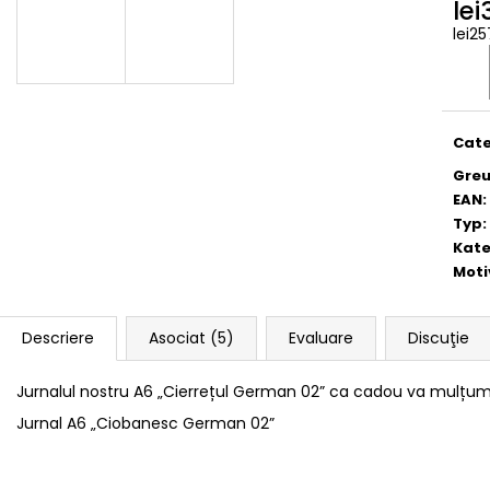
lei
lei2
Eval
preţ:
Cate
Greu
EAN
:
Typ
:
Kate
Moti
Descriere
Asociat (5)
Evaluare
Discuţie
Jurnalul nostru A6 „Cierrețul German 02” ca cadou va mulțumi 
Jurnal A6 „Ciobanesc German 02”