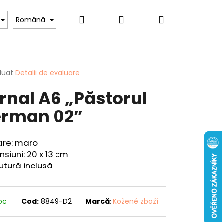
Căutare
Autentificare
Coş
Pentru iubitorii de câini
Pentru femei
Hob
Română
de
area
luat
Detalii de evaluare
rnal A6 „Păstorul
cumpărătur
ului
rman 02”
are: maro
siuni: 20 x 13 cm
Mai
utură inclusă
CUIT - "CRAP" - 40
departe
toc
Cod:
8849-D2
Marcă:
Kožené zboží