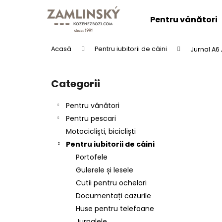
C
Treci
la
o
Pentru vânători
conținut
Înapoi
Înapoi
ş
la
la
Acasă
Pentru iubitorii de câini
Jurnal A6
cumpărături
cumpărături
B
a
Categorii
Sari
r
peste
ă
categorii
Pentru vânători
l
Pentru pescari
a
Motocicliști, bicicliști
t
Pentru iubitorii de câini
e
Portofele
r
CENTURA DIN PIELE "LOVU ZDAR".
Gulerele și lesele
a
lei137,58
Cutii pentru ochelari
l
Documentați cazurile
ă
Huse pentru telefoane
Jurnalele