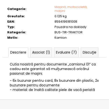
Mașină, motocicletă,
Categorie
:
mașini
Greutate
:
0.125 kg
EAN
:
8594196181008
Typ
:
Pouzdra na doklady
Kategorie
:
BUS-TIR-TRAKTOR
Motiv
:
Kamion
Descriere
Asociat (1)
Evaluare (7)
Discuţie
Cutia noastră pentru documente „camionul 01” ca
cadou este garantat să mulțumească oricărui
pasionat de mașini.
- 6x buzunar pentru card, 8x buzunare din plastic, 2x
buzunare pentru documente
- material: de înaltă calitate piele de vacă periată
S
u