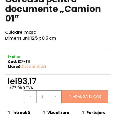
produsului
documente „Camion
este
4,0
01”
din
5
V
stele.
ă
Culoare: maro
r
Dimensiuni: 12,5 x 8,5 cm
e
c
o
m
În stoc
a
Cod:
102-T11
Marcă:
Kožené zboží
n
d
lei93,17
ă
m
lei77 fără TVA
Evaluare
CENTURA
ADAUGĂ ÎN COŞ
preţ:
DE
PIELE
"JAWA"
Întreabă
Vizualizare
Partajare
lei137,25