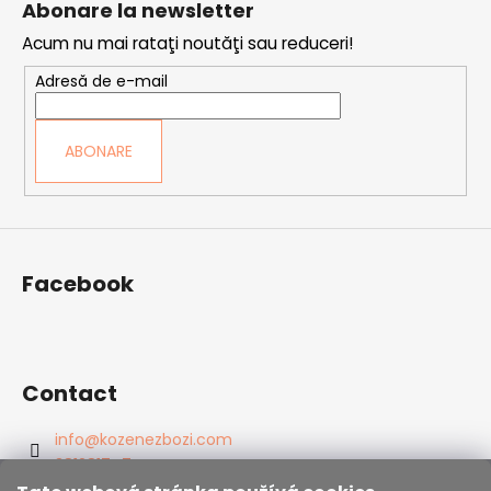
Abonare la newsletter
b
Acum nu mai rataţi noutăţi sau reduceri!
s
o
Adresă de e-mail
l
ABONARE
Facebook
Contact
info
@
kozenezbozi.com
381281747
603225633