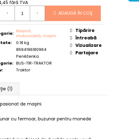
44,45 fără TVA
uare
ADAUGĂ ÎN COŞ
Tipărire
Mașină,
gorie
:
motocicletă, mașini
Întreabă
tate
:
0.18 kg
Vizualizare
8594196180964
Partajare
Peněženka
gorie
:
BUS-TIR-TRAKTOR
v
:
Traktor
ţie (1)
pasionat de mașini.
zunar cu fermoar, buzunar pentru monede