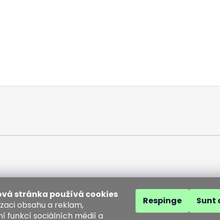
vá stránka používá cookies
Respinge
Sunt 
izaci obsahu a reklam,
í funkcí sociálních médií a