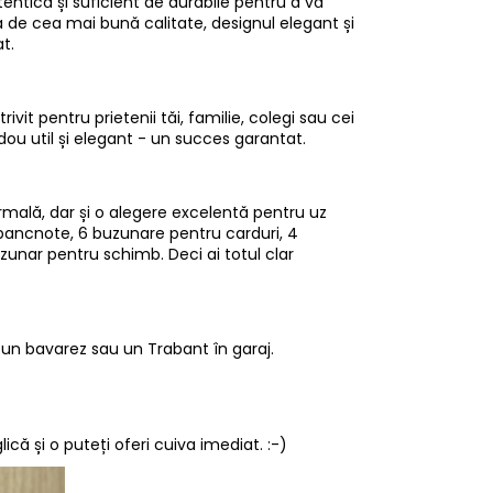
entică și suficient de durabile pentru a vă
a de cea mai bună calitate, designul elegant și
t.
vit pentru prietenii tăi, familie, colegi sau cei
dou util și elegant - un succes garantat.
rmală, dar și o alegere excelentă pentru uz
 bancnote, 6 buzunare pentru carduri, 4
nar pentru schimb. Deci ai totul clar
a un bavarez sau un Trabant în garaj.
ă și o puteți oferi cuiva imediat. :-)