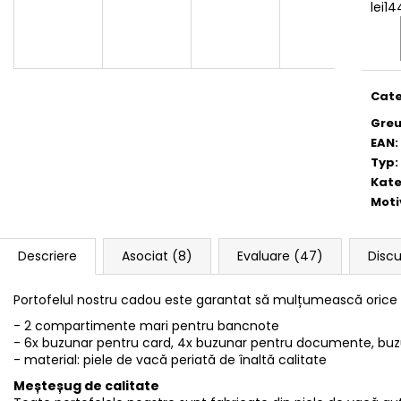
lei1
Eval
preţ:
Cate
Greu
EAN
:
Typ
:
Kate
Moti
Descriere
Asociat (8)
Evaluare (47)
Discu
Portofelul nostru cadou este garantat să mulțumească orice 
- 2 compartimente mari pentru bancnote
- 6x buzunar pentru card, 4x buzunar pentru documente, bu
- material: piele de vacă periată de înaltă calitate
Meșteșug de calitate