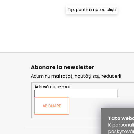
Tip: pentru motocicliști
S
u
Abonare la newsletter
b
Acum nu mai rataţi noutăţi sau reduceri!
s
o
Adresă de e-mail
l
ABONARE
Tato webo
K personal
poskytován