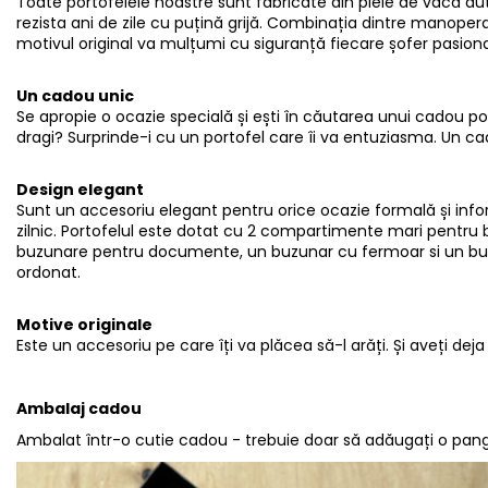
Toate portofelele noastre sunt fabricate din piele de vacă aut
rezista ani de zile cu puțină grijă. Combinația dintre manoper
motivul original va mulțumi cu siguranță fiecare șofer pasiona
Un cadou unic
Se apropie o ocazie specială și ești în căutarea unui cadou potri
dragi? Surprinde-i cu un portofel care îi va entuziasma. Un ca
Design elegant
Sunt un accesoriu elegant pentru orice ocazie formală și info
zilnic. Portofelul este dotat cu 2 compartimente mari pentru
buzunare pentru documente, un buzunar cu fermoar si un buzu
ordonat.
Motive originale
Este un accesoriu pe care îți va plăcea să-l arăți. Și aveți dej
Ambalaj cadou
Ambalat într-o cutie cadou - trebuie doar să adăugați o panglic