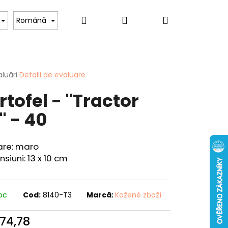
Căutare
Autentificare
Coş
Pentru iubitorii de câini
Pentru femei
Hob
Română
de
area
luări
Detalii de evaluare
rtofel - "Tractor
cumpărătur
ului
" - 40
are: maro
siuni: 13 x 10 cm
Mai
CUIT - "CRAP" - 40
departe
toc
Cod:
8140-T3
Marcă:
Kožené zboží
174,78