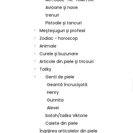
Avioane și nave
trenuri
Pistoale și tancuri
Meșteșuguri și profesii
Zodiac - horoscop
Animale
Curele și buzunare
Articole din piele și tricouri
Tašky
Genti de piele
Geantă încrucișată
Henry
Gunnita
Alexei
batoh/taška Viktorie
Caiete din piele
Îngrijirea articolelor din piele