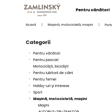
C
Treci
la
o
Pentru vânători
conținut
Înapoi
Înapoi
ş
la
la
Acasă
Mașină, motocicletă, mașini
Port
cumpărături
cumpărături
B
a
Categorii
Sari
r
peste
ă
categorii
Pentru vânători
l
Pentru pescari
a
Motocicliști, bicicliști
t
Pentru iubitorii de câini
e
Pentru femei
r
CENTURA DIN PIELE "LOVU ZDAR".
Hobby-uri și interese
a
lei137,25
Sport
l
Mașină, motocicletă, mașini
ă
Mașini
AUTOBUZ-TIR-TRAKTOR