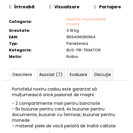
DE
CERB”
Întreabă
Vizualizare
Partajare
-
40
Mașină, motocicletă,
Categorie
:
lei175,08
mașini
Greutate
:
0.18 kg
EAN
:
8594196180964
Typ
:
Peněženka
Kategorie
:
BUS-TIR-TRAKTOR
Motiv
:
Rolba
Descriere
Asociat (7)
Evaluare
Discuţie
Portofelul nostru cadou este garantat să
mulțumească orice pasionat de mașini.
- 2 compartimente mari pentru bancnote
- 6x buzunar pentru card, 4x buzunar pentru
documente, buzunar cu fermoar, buzunar pentru
monede
- material: piele de vacă periată de înaltă calitate