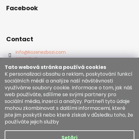
Facebook
Contact
info
@
kozenezbozi.com
381281747
603225633
Tato webová stránka používá cookies
https://www.facebook.com/kozenezbozi/
K personalizaci obsahu a reklam, poskytování funkcí
sociálních médií a analýze naší návštěvnosti
využíváme soubory cookie. Informace o tom, jak náš
Informace pro vás
web používáte, sdílíme se svými partnery pro
sociální média, inzerci a analýzy. Partneři tyto údaje
mohou zkombinovat s dalšími informacemi, které
Termeni și condiții
jste jim poskytli nebo které získali v důsledku toho, že
Zásady používání souborů cookies
používáte jejich služby
Comanda mea
Setări