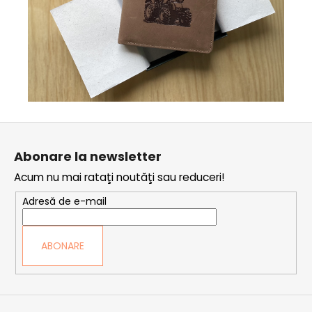
S
u
Abonare la newsletter
b
Acum nu mai rataţi noutăţi sau reduceri!
s
o
Adresă de e-mail
l
ABONARE