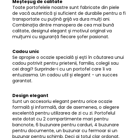
Meșteșug de calitate
Toate portofelele noastre sunt fabricate din piele
de vacă autentică și suficient de durabile pentru a fi
transportate cu puțină grijă va dura mulți ani.
Combinația dintre manopera de cea mai bună
calitate, designul elegant și motivul original va
mulțumi cu siguranță fiecare șofer pasionat.
Cadou unic
Se apropie o ocazie specială și ești în căutarea unui
cadou potrivit pentru prietenii, familia, colegii sau
cei dragi? Surprinde-i cu un portofel care îi va
entuziasma. Un cadou util și elegant - un succes
garantat.
Design elegant
Sunt un accesoriu elegant pentru orice ocazie
formală și informală, dar de asemenea, o alegere
excelentă pentru utilizarea de zi cu zi. Portofelul
este dotat cu 2 compartimente mari pentru
bancnote, 6 buzunare pentru carduri, 4 buzunare
pentru documente, un buzunar cu fermoar si un
buzunar pentru schimb. Deci ai totul clar ordonat.