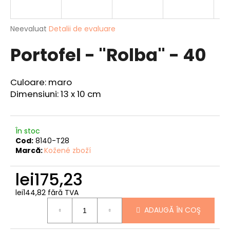
Evaluarea
Neevaluat
Detalii de evaluare
medie
V
Portofel - "Rolba" - 40
a
ă
produsului
r
este
e
0,0
Culoare: maro
din
c
Dimensiuni: 13 x 10 cm
5
o
stele.
m
a
În stoc
n
Cod:
8140-T28
d
Marcă:
Kožené zboží
ă
m
lei175,23
PORTOFEL
lei144,82 fără TVA
DE
Evaluare
VÂNĂTOARE
ADAUGĂ ÎN COŞ
preţ:
-
„CAP