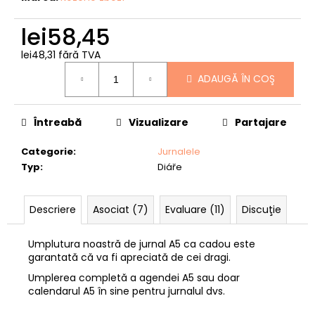
„CRAP”
lei93,17
lei58,45
lei48,31 fără TVA
Evaluare
ADAUGĂ ÎN COŞ
preţ:
Întreabă
Vizualizare
Partajare
Categorie
:
Jurnalele
Typ
:
Diáře
Descriere
Asociat (7)
Evaluare (11)
Discuţie
Umplutura noastră de jurnal A5 ca cadou este
garantată că va fi apreciată de cei dragi.
Umplerea completă a agendei A5 sau doar
calendarul A5 în sine pentru jurnalul dvs.