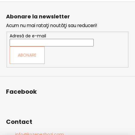
S
u
Abonare la newsletter
b
Acum nu mai rataţi noutăţi sau reduceri!
s
o
Adresă de e-mail
l
ABONARE
Facebook
Contact
info
@
kozenezbozi.com