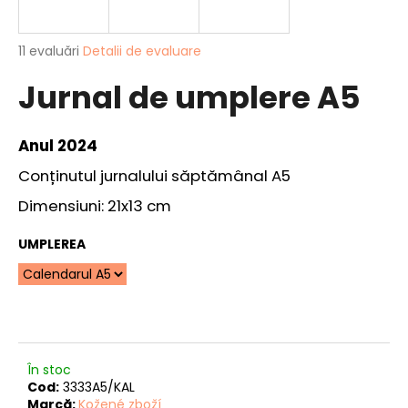
Evaluarea
11 evaluări
Detalii de evaluare
medie
V
Jurnal de umplere A5
a
ă
produsului
r
este
e
4,4
Anul 2024
din
c
5
Conținutul jurnalului săptămânal A5
o
stele.
m
Dimensiuni: 21x13 cm
a
n
UMPLEREA
d
ă
m
CARCASĂ
PENTRU
DOCUMENTE
În stoc
DE
Cod:
3333A5/KAL
PESCUIT
Marcă:
Kožené zboží