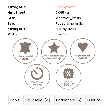
č
u
Kategorie
:
Pro myslivce
j
Hmotnost
:
0.095 kg
e
EAN
:
identifier_exists
m
Typ
:
Pouzdra na brýle
e
Kategorie
:
Pro myslivce
Motiv
:
Divočák
MYSLIVECKÁ
PENĚŽENKA
-
"JELENÍ
HLAVA"
-
40
807
Kč
Popis
Související (4)
Hodnocení (5)
Diskuze