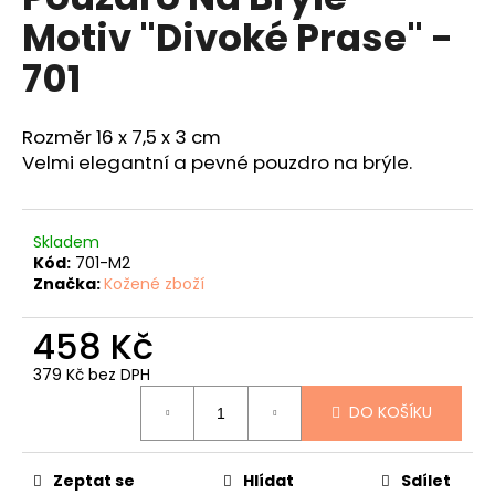
je
a
Motiv "Divoké Prase" -
4,8
z
j
701
5
í
hvězdiček.
t
Rozměr 16 x 7,5 x 3 cm
?
Velmi elegantní a pevné pouzdro na brýle.
Skladem
HLEDAT
Kód:
701-M2
Značka:
Kožené zboží
458 Kč
D
o
379 Kč bez DPH
Měrná
p
DO KOŠÍKU
cena:
o
r
u
Zeptat se
Hlídat
Sdílet