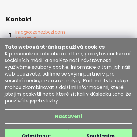
Kontakt
info
@
kozenezbozi.com
381281747
603225633
Tato webová stránka používá cookies
https://www.facebook.com/kozenezbozi/
K personalizaci obsahu a reklam, poskytování funkcí
sociálních médií a analýze naší návštěvnosti
využíváme soubory cookie. Informace o tom, jak náš
Informace pro vás
web používáte, sdílíme se svými partnery pro
sociální média, inzerci a analýzy. Partneři tyto údaje
mohou zkombinovat s dalšími informacemi, které
Obchodní podmínky
jste jim poskytli nebo které získali v důsledku toho, že
Zásady používání souborů cookies
používáte jejich služby
Moje objednávka
Nastavení
Vytvořil Shoptet
Copyright 2026
kozenezbozi.com
. Všechna práva
Odmítnout
Souhlasím
vyhrazena.