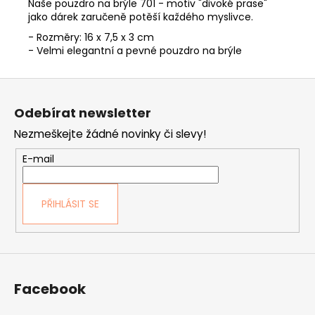
Naše pouzdro na brýle 701 - motiv "divoké prase"
jako dárek zaručeně potěší každého myslivce.
- Rozměry: 16 x 7,5 x 3 cm
- Velmi elegantní a pevné pouzdro na brýle
Z
á
Odebírat newsletter
p
Nezmeškejte žádné novinky či slevy!
a
t
E-mail
í
PŘIHLÁSIT SE
Facebook