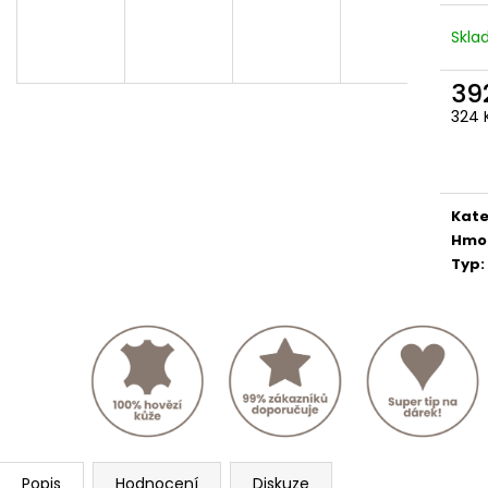
Skl
39
324 
Měr
cena
Kate
Hmo
Typ
:
Popis
Hodnocení
Diskuze