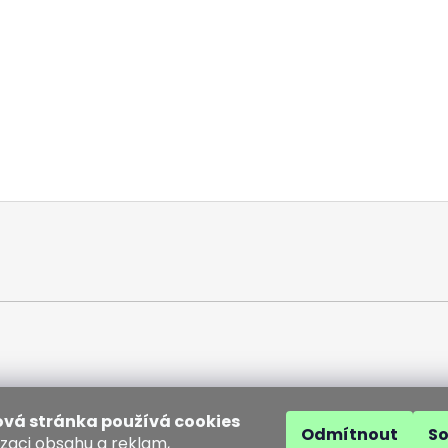
vá stránka používá cookies
Odmítnout
S
izaci obsahu a reklam,