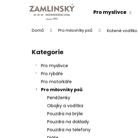
K
Přejít
na
o
Pro myslivce
obsah
Zpět
Zpět
š
do
do
í
Domů
Pro milovníky psů
Kožené vodítko
k
obchodu
obchodu
P
o
Kategorie
Přeskočit
s
kategorie
t
Pro myslivce
r
Pro rybáře
a
Pro motorkáře
n
Pro milovníky psů
n
Peněženky
í
KOŽENÝ PÁSEK "LOVU ZDAR"
Obojky a vodítka
p
634 Kč
Pouzdra na brýle
a
Pouzdra na doklady
n
Pouzdra na telefony
e
Diáře