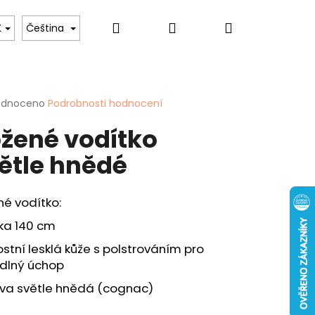
Hledat
Přihlášení
Nákupní
 psů
Pro ženy
Hobby & Záliby
Sport
K
Čeština
košík
rné
odnoceno
Podrobnosti hodnocení
cení
žené vodítko
ktu
ětle hnědé
ček.
é vodítko:
ka 140 cm
Následující
ENKA - "KAPR" - 40
ostní lesklá kůže s polstrováním pro
dlný úchop
rva světle hnědá (cognac)