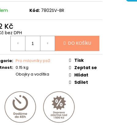
adem
Kód:
7802SV-BR
2 Kč
Kč bez DPH
ná
DO KOŠÍKU
:
Tisk
gorie
:
Pro milovníky psů
tnost
:
0.15 kg
Zeptat se
Obojky a vodítka
Hlídat
Sdílet