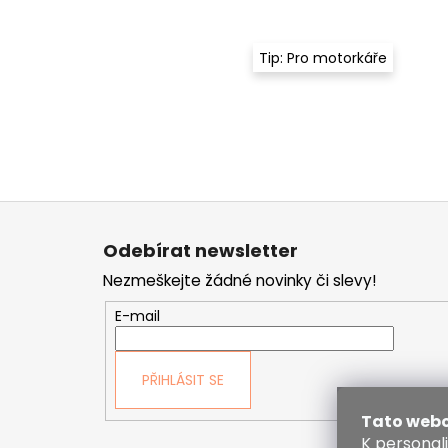
Tip: Pro motorkáře
Z
á
Odebírat newsletter
p
Nezmeškejte žádné novinky či slevy!
a
t
E-mail
í
PŘIHLÁSIT SE
Tato webo
K personal